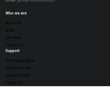
Email
: geral@fluxodecaixa.pt
Who we are
About Us
teste
Our Work
Contact Us
Support
Knowledge Base
Video Tutorials
Support Forum
Follow Us
Who we are
Twitter
Facebook